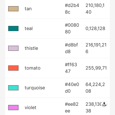
#d2b4
210,180,1
tan
8c
40
#0080
teal
0,128,128
80
#d8bf
216,191,21
thistle
d8
6
#ff63
tomato
255,99,71
47
#40e0
64,224,2
turquoise
d0
08
#ee82
238,130,2
violet
ee
38