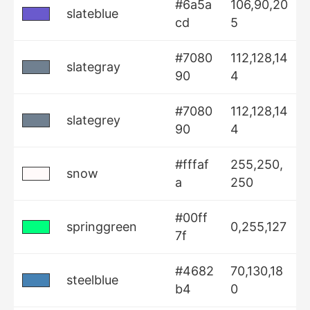
#6a5a
106,90,20
slateblue
cd
5
#7080
112,128,14
slategray
90
4
#7080
112,128,14
slategrey
90
4
#fffaf
255,250,
snow
a
250
#00ff
springgreen
0,255,127
7f
#4682
70,130,18
steelblue
b4
0