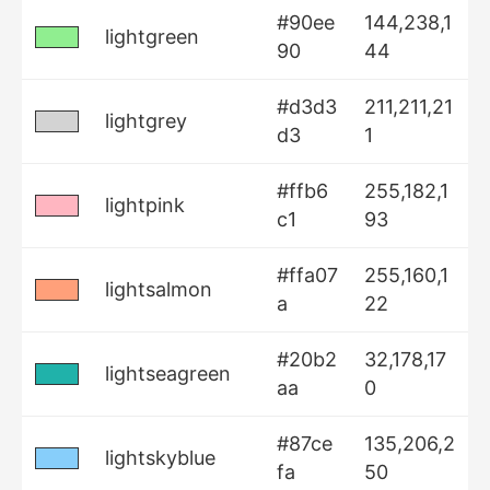
#90ee
144,238,1
lightgreen
90
44
#d3d3
211,211,21
lightgrey
d3
1
#ffb6
255,182,1
lightpink
c1
93
#ffa07
255,160,1
lightsalmon
a
22
#20b2
32,178,17
lightseagreen
aa
0
#87ce
135,206,2
lightskyblue
fa
50