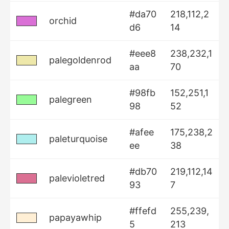
#da70
218,112,2
orchid
d6
14
#eee8
238,232,1
palegoldenrod
aa
70
#98fb
152,251,1
palegreen
98
52
#afee
175,238,2
paleturquoise
ee
38
#db70
219,112,14
palevioletred
93
7
#ffefd
255,239,
papayawhip
5
213