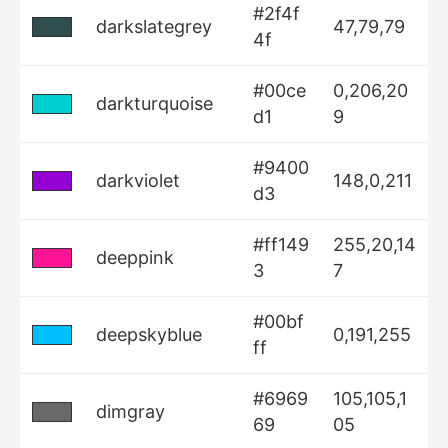
#2f4f
darkslategrey
47,79,79
4f
#00ce
0,206,20
darkturquoise
d1
9
#9400
darkviolet
148,0,211
d3
#ff149
255,20,14
deeppink
3
7
#00bf
deepskyblue
0,191,255
ff
#6969
105,105,1
dimgray
69
05