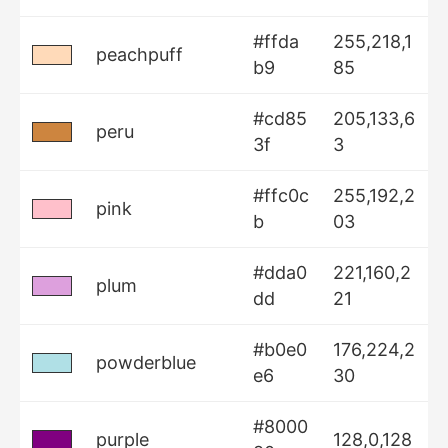
#ffda
255,218,1
peachpuff
b9
85
#cd85
205,133,6
peru
3f
3
#ffc0c
255,192,2
pink
b
03
#dda0
221,160,2
plum
dd
21
#b0e0
176,224,2
powderblue
e6
30
#8000
purple
128,0,128