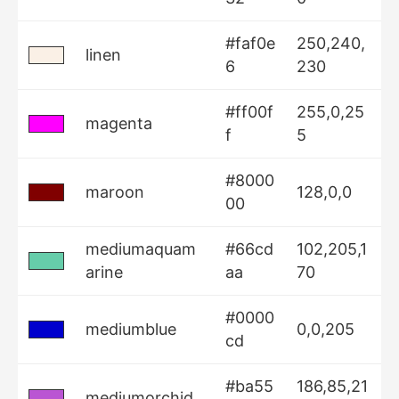
#faf0e
250,240,
linen
6
230
#ff00f
255,0,25
magenta
f
5
#8000
maroon
128,0,0
00
mediumaquam
#66cd
102,205,1
arine
aa
70
#0000
mediumblue
0,0,205
cd
#ba55
186,85,21
mediumorchid