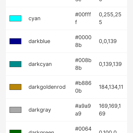
#00fff
0,255,25
cyan
f
5
#0000
darkblue
0,0,139
8b
#008b
darkcyan
0,139,139
8b
#b886
darkgoldenrod
184,134,11
0b
#a9a9
169,169,1
darkgray
a9
69
#0064
darkgreen
0,100,0