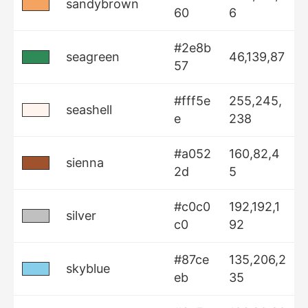
sandybrown
60
6
#2e8b
seagreen
46,139,87
57
#fff5e
255,245,
seashell
e
238
#a052
160,82,4
sienna
2d
5
#c0c0
192,192,1
silver
c0
92
#87ce
135,206,2
skyblue
eb
35