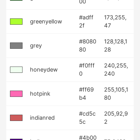
00
#adff
173,255,
greenyellow
2f
47
#8080
128,128,1
grey
80
28
#f0fff
240,255,
honeydew
0
240
#ff69
255,105,1
hotpink
b4
80
#cd5c
205,92,9
indianred
5c
2
#4b00