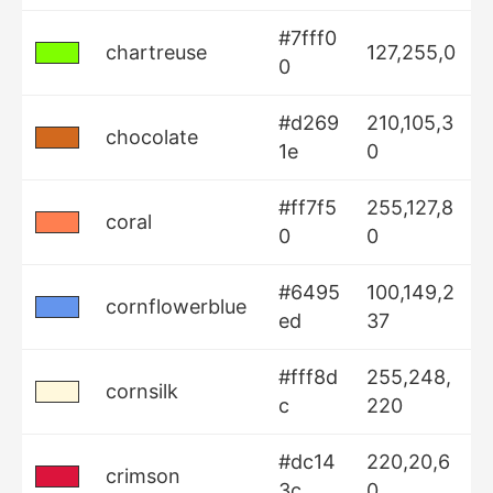
#7fff0
chartreuse
127,255,0
0
#d269
210,105,3
chocolate
1e
0
#ff7f5
255,127,8
coral
0
0
#6495
100,149,2
cornflowerblue
ed
37
#fff8d
255,248,
cornsilk
c
220
#dc14
220,20,6
crimson
3c
0