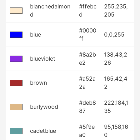
blanchedalmon
#ffebc
255,235,
d
d
205
#0000
blue
0,0,255
ff
#8a2b
138,43,2
blueviolet
e2
26
#a52a
165,42,4
brown
2a
2
#deb8
222,184,1
burlywood
87
35
#5f9e
95,158,16
cadetblue
a0
0