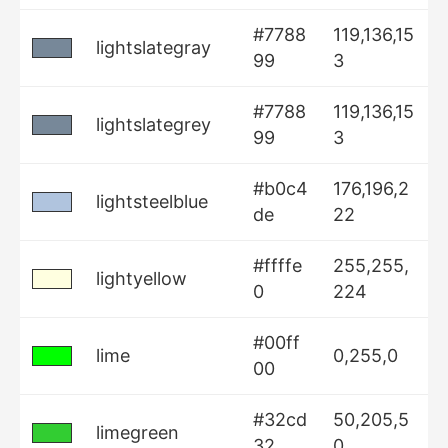
#7788
119,136,15
lightslategray
99
3
#7788
119,136,15
lightslategrey
99
3
#b0c4
176,196,2
lightsteelblue
de
22
#ffffe
255,255,
lightyellow
0
224
#00ff
lime
0,255,0
00
#32cd
50,205,5
limegreen
32
0