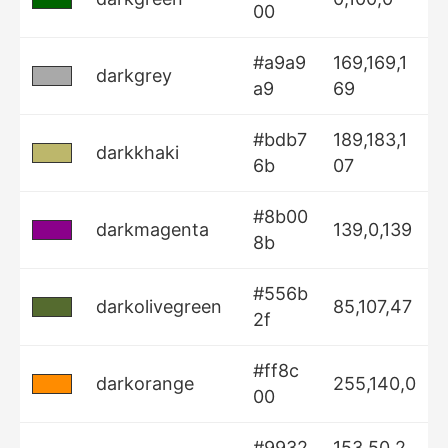
00
#a9a9
169,169,1
darkgrey
a9
69
#bdb7
189,183,1
darkkhaki
6b
07
#8b00
darkmagenta
139,0,139
8b
#556b
darkolivegreen
85,107,47
2f
#ff8c
darkorange
255,140,0
00
#9932
153,50,2