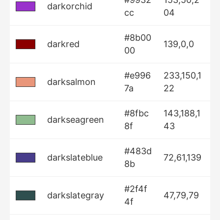
darkorchid
cc
04
#8b00
darkred
139,0,0
00
#e996
233,150,1
darksalmon
7a
22
#8fbc
143,188,1
darkseagreen
8f
43
#483d
darkslateblue
72,61,139
8b
#2f4f
darkslategray
47,79,79
4f