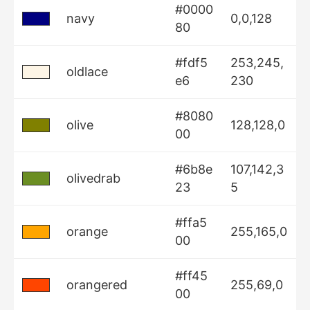
#0000
navy
0,0,128
80
#fdf5
253,245,
oldlace
e6
230
#8080
olive
128,128,0
00
#6b8e
107,142,3
olivedrab
23
5
#ffa5
orange
255,165,0
00
#ff45
orangered
255,69,0
00