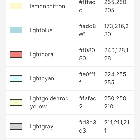
#fffac
255,250,
lemonchiffon
d
205
#add8
173,216,2
lightblue
e6
30
#f080
240,128,1
lightcoral
80
28
#e0fff
224,255,
lightcyan
f
255
lightgoldenrod
#fafad
250,250,
yellow
2
210
#d3d3
211,211,21
lightgray
d3
1