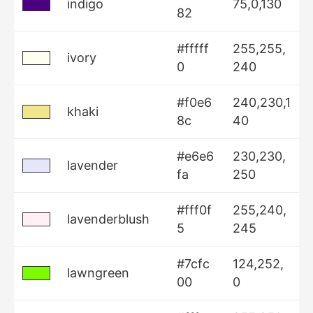
indigo
75,0,130
82
#fffff
255,255,
ivory
0
240
#f0e6
240,230,1
khaki
8c
40
#e6e6
230,230,
lavender
fa
250
#fff0f
255,240,
lavenderblush
5
245
#7cfc
124,252,
lawngreen
00
0