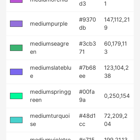
d3
1
#9370
147,112,21
mediumpurple
db
9
mediumseagre
#3cb3
60,179,11
en
71
3
mediumslateblu
#7b68
123,104,2
e
ee
38
mediumspringg
#00fa
0,250,154
reen
9a
mediumturquoi
#48d1
72,209,2
se
cc
04
mediumvioletre
#c715
199,21,13