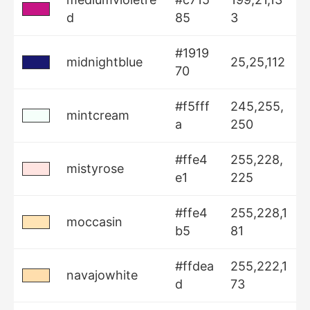
d
85
3
#1919
midnightblue
25,25,112
70
#f5fff
245,255,
mintcream
a
250
#ffe4
255,228,
mistyrose
e1
225
#ffe4
255,228,1
moccasin
b5
81
#ffdea
255,222,1
navajowhite
d
73