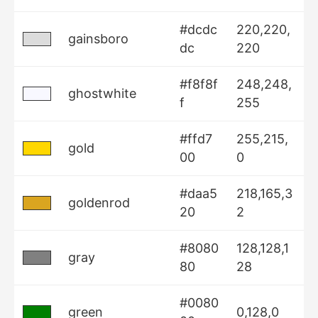
#dcdc
220,220,
gainsboro
dc
220
#f8f8f
248,248,
ghostwhite
f
255
#ffd7
255,215,
gold
00
0
#daa5
218,165,3
goldenrod
20
2
#8080
128,128,1
gray
80
28
#0080
green
0,128,0