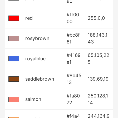
80
#ff00
red
255,0,0
00
#bc8f
188,143,1
rosybrown
8f
43
#4169
65,105,22
royalblue
e1
5
#8b45
saddlebrown
139,69,19
13
#fa80
250,128,1
salmon
72
14
#f4a4
244,164,9