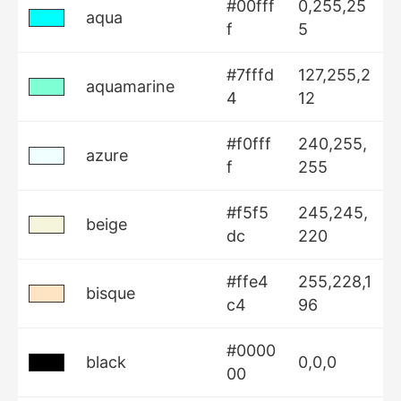
#00fff
0,255,25
aqua
f
5
#7fffd
127,255,2
aquamarine
4
12
#f0fff
240,255,
azure
f
255
#f5f5
245,245,
beige
dc
220
#ffe4
255,228,1
bisque
c4
96
#0000
black
0,0,0
00