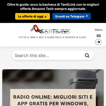
Oltre le guide: ecco la bacheca di TantiLink con le migliori
offerte Amazon Tech sempre aggiornate.
Le offerte di oggi ↙️
Sconti su Telegram ↗️
Menu
TUTTO IL WEB A 360° E GUIDE FACILI A PORTATA DI CLICK
RADIO ONLINE: MIGLIORI SITI E
APP GRATIS PER WINDOWS,