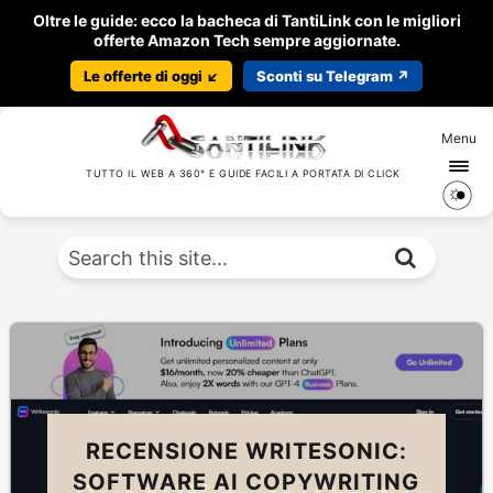
Oltre le guide: ecco la bacheca di TantiLink con le migliori
offerte Amazon Tech sempre aggiornate.
Le offerte di oggi ↙️
Sconti su Telegram ↗️
Menu
TUTTO IL WEB A 360° E GUIDE FACILI A PORTATA DI CLICK
RECENSIONE WRITESONIC:
SOFTWARE AI COPYWRITING