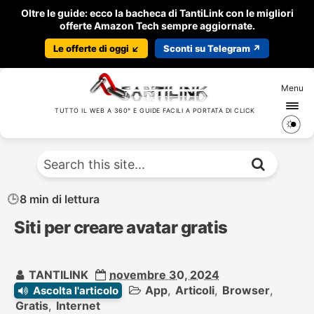
Oltre le guide: ecco la bacheca di TantiLink con le migliori
offerte Amazon Tech sempre aggiornate.
Le offerte di oggi ↙️
Sconti su Telegram ↗️
Menu
TUTTO IL WEB A 360° E GUIDE FACILI A PORTATA DI CLICK
8 min di lettura
Siti per creare avatar gratis
TANTILINK
novembre 30, 2024
App
,
Articoli
,
Browser
,
Ascolta l'articolo
Gratis
,
Internet