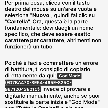
Per prima cosa, clicca con il tasto
destro del mouse su un'area vuota e
seleziona "
Nuovo
", quindi fai clic su
"
Cartella
". Ora, questa è la parte
fondamentale: devi daegli un nome
specifico, che deve essere esatto
carattere per carattere
, altrimenti non
funzionerà un tubo.
Poiché è facile commettere un errore
di battitura, ti consiglio di copiarlo
direttamente da qui:
God Mode.
{ED7BA470-8E54-465E-825C-
invece di provare a
99712043E01C}
digitarlo manualmente, anche se puoi
sostituire la parte iniziale "God Mode"