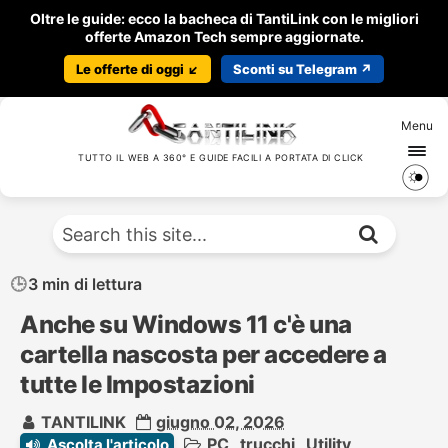
Oltre le guide: ecco la bacheca di TantiLink con le migliori
offerte Amazon Tech sempre aggiornate.
Le offerte di oggi ↙️
Sconti su Telegram ↗️
Menu
TUTTO IL WEB A 360° E GUIDE FACILI A PORTATA DI CLICK
3 min di lettura
Anche su Windows 11 c'è una
cartella nascosta per accedere a
tutte le Impostazioni
TANTILINK
giugno 02, 2026
PC
,
trucchi
,
Utility
,
Ascolta l'articolo