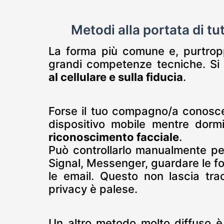
Metodi alla portata di t
La forma più comune e, purtropp
grandi competenze tecniche. Si 
al cellulare e sulla fiducia
.
Forse il tuo compagno/a conosce 
dispositivo mobile mentre dorm
riconoscimento facciale
.
Può controllarlo manualmente p
Signal, Messenger, guardare le fot
le email. Questo non lascia tra
privacy è palese.
Un altro metodo molto diffuso è 