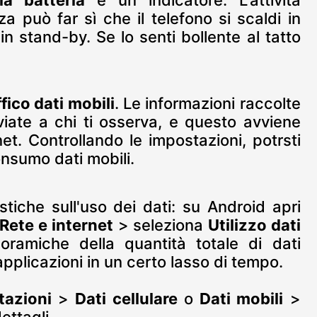
la batteria
è un indicatore. L'attività
a può far sì che il telefono si scaldi in
stand-by. Se lo senti bollente al tatto
ffico dati mobili
. Le informazioni raccolte
iate a chi ti osserva, e questo avviene
et. Controllando le impostazioni, potrsti
nsumo dati mobili.
tiche sull'uso dei dati: su Android apri
Rete e internet
> seleziona
Utilizzo dati
ramiche della quantità totale di dati
 applicazioni in un certo lasso di tempo.
tazioni
>
Dati cellulare
o
Dati mobili
>