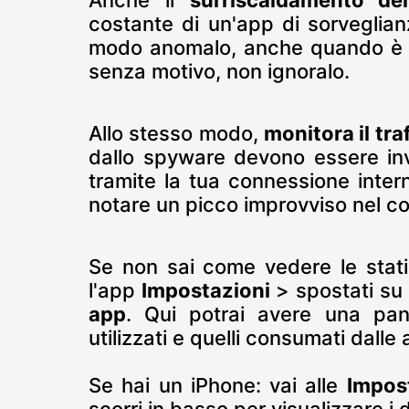
Anche il
surriscaldamento del
costante di un'app di sorveglianz
modo anomalo, anche quando è in 
senza motivo, non ignoralo.
Allo stesso modo,
monitora il tra
dallo spyware devono essere inv
tramite la tua connessione intern
notare un picco improvviso nel co
Se non sai come vedere le statis
l'app
Impostazioni
> spostati su
app
. Qui potrai avere una pano
utilizzati e quelli consumati dalle
Se hai un iPhone: vai alle
Impos