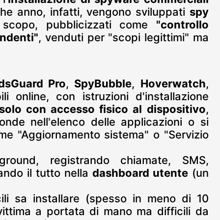
he anno, infatti, vengono sviluppati
spy
scopo, pubblicizzati come
"controllo
ndenti"
, venduti per "scopi legittimi" ma
dsGuard Pro
,
SpyBubble
,
Hoverwatch
,
i online, con istruzioni d'installazione
solo con accesso fisico al dispositivo
,
nde nell'elenco delle applicazioni o si
me "Aggiornamento sistema" o "Servizio
round, registrando chiamate, SMS,
ando il tutto nella
dashboard utente
(un
ili sa installare (spesso in meno di 10
vittima a portata di mano ma difficili da