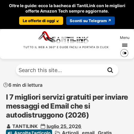
Oltre le guide: ecco la bacheca di TantiLink con le migliori
offerte Amazon Tech sempre aggiornate.
Le offerte di oggi ↙️
Sconti su Telegram ↗️
Menu
TUTTO IL WEB A 360° E GUIDE FACILI A PORTATA DI CLICK
6 min di lettura
I 7 migliori servizi gratuiti per inviare
messaggi ed Email che si
autodistruggono (2026)
TANTILINK
luglio 25, 2026
Articoli
,
email
,
Gratis
,
Ascolta l'articolo