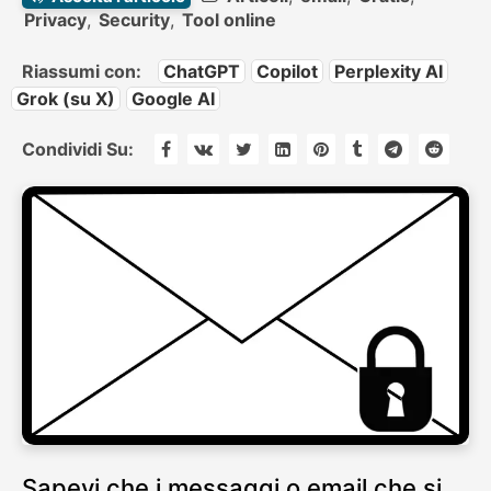
Privacy
,
Security
,
Tool online
Riassumi con:
ChatGPT
Copilot
Perplexity AI
Grok (su X)
Google AI
Condividi Su:
Sapevi che i messaggi o email che si