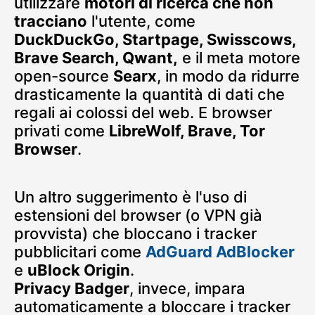
utilizzare
motori di ricerca che non
tracciano
l'utente, come
DuckDuckGo, Startpage, Swisscows,
Brave Search, Qwant,
e il meta motore
open-source
Searx
, in modo da ridurre
drasticamente la quantità di dati che
regali ai colossi del web. E browser
privati come
LibreWolf, Brave, Tor
Browser
.
Un altro suggerimento è l'uso di
estensioni del browser (o VPN già
provvista) che bloccano i tracker
pubblicitari come
AdGuard AdBlocker
e
uBlock Origin
.
Privacy Badger
, invece, impara
automaticamente a bloccare i tracker