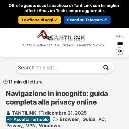
Oltre le guide: ecco la bacheca di TantiLink con le migliori
offerte Amazon Tech sempre aggiornate.
Le offerte di oggi ↙️
Sconti su Telegram ↗️
Menu
TUTTO IL WEB A 360° E GUIDE FACILI A PORTATA DI CLICK
11 min di lettura
Navigazione in incognito: guida
completa alla privacy online
TANTILINK
dicembre 21, 2025
Browser
,
Guida
,
PC
,
Ascolta l'articolo
Privacy
,
VPN
,
Windows